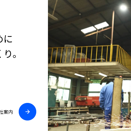
めに
くり。
社案内